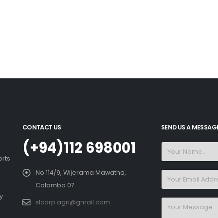
CONTACT US
SEND US A MESSAG
(+94)112 698001
orts
No 114/9, Wijerama Mawatha,
Colombo 07
y
slcarp.agri@gmail.com