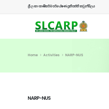
ශ්‍රී ලංකා කෘෂිකර්ම පර්යේෂණ ප්‍රතිපත්ති කවුන්සිලය
Home
Activities
NARP-NUS
NARP-NUS