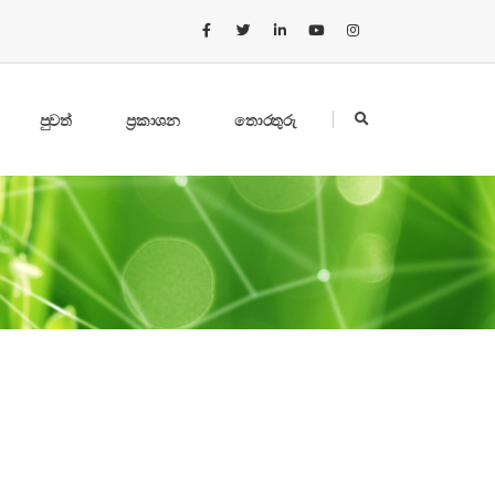
පුවත්
ප්‍රකාශන
තොරතුරු