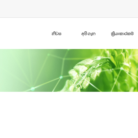
නිවස
අපි ගැන
ක්‍රියාකාරකම්