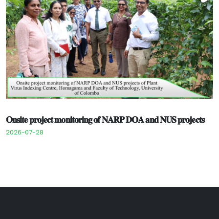
𝐎𝐧𝐬𝐢𝐭𝐞 𝐩𝐫𝐨𝐣𝐞𝐜𝐭 𝐦𝐨𝐧𝐢𝐭𝐨𝐫𝐢𝐧𝐠 𝐨𝐟 𝐍𝐀𝐑𝐏 𝐃𝐎𝐀 𝐚𝐧𝐝 𝐍𝐔𝐒 𝐩𝐫𝐨𝐣𝐞𝐜𝐭𝐬
2026-07-28