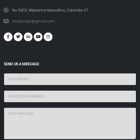
No 114/9, Wijerama Mawatha, Colombo 07
slcarp.agri@gmail.com
SEND US A MESSAGE