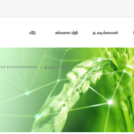
வீடு
எங்களை பற்றி
நடவடிக்கைகள்
??? ?????????????
GtoG - 2025