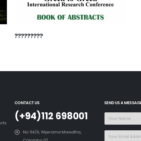
?????????
CONTACT US
SEND US A MESSAG
(+94)112 698001
orts
No 114/9, Wijerama Mawatha,
Colombo 07